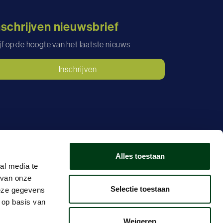
nschrijven nieuwsbrief
ijf op de hoogte van het laatste nieuws
Inschrijven
Alles toestaan
al media te
 van onze
Selectie toestaan
deze gegevens
FAQ
 op basis van
Weigeren