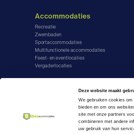
Accommodaties
Recreatie
Zwembaden
Sportaccommodaties
Multifunctionele accommodaties
Feest- en eventlocaties
Vergaderlocaties
Deze website maakt gebru
Vo
We gebruiken cookies om c
bieden en om ons websitev
site met onze partners vo
Algemene voorwaarden
Privac
combineren met andere inf
uw gebruik van hun servic