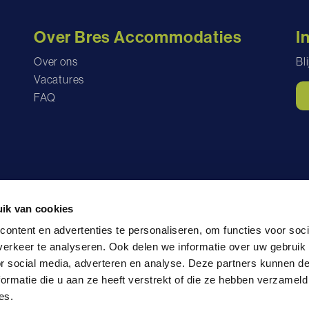
Over Bres Accommodaties
I
Over ons
Bl
Vacatures
FAQ
ik van cookies
lg ons op
ontent en advertenties te personaliseren, om functies voor soci
erkeer te analyseren. Ook delen we informatie over uw gebruik
or social media, adverteren en analyse. Deze partners kunnen 
yverklaring
Huisregels
ormatie die u aan ze heeft verstrekt of die ze hebben verzameld
es.