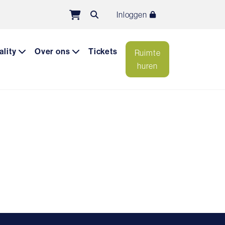
Inloggen
ality
Over ons
Tickets
Ruimte
huren