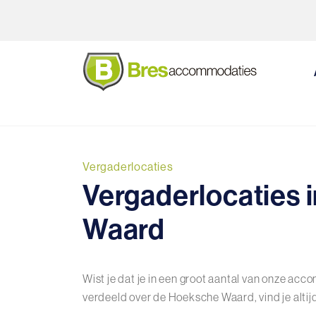
Direct naar de inhoud van de pagina
Vergaderlocaties
Vergaderlocaties 
Waard
Wist je dat je in een groot aantal van onze ac
verdeeld over de Hoeksche Waard, vind je altijd 