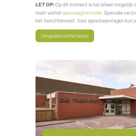
LET OP:
Op dit moment is het alleen mogelijk 
team via het
aanvraagformulier
. Speciale verz
het 'berichtenveld'. Voor spoedaanvragen kun 
Vergaderruimte huren