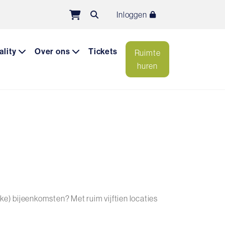
Inloggen
ality
Over ons
Tickets
Ruimte
huren
ke) bijeenkomsten? Met ruim vijftien locaties