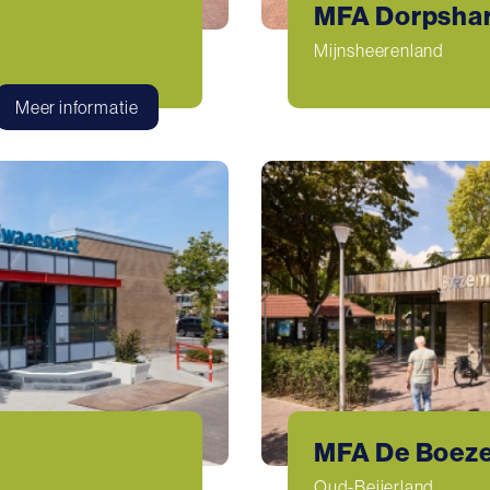
MFA Dorpshar
Mijnsheerenland
Meer informatie
MFA De Boez
Oud-Beijerland