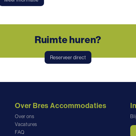
Ruimte huren?
Reserveer direct
Over Bres Accommodaties
I
Over ons
Bl
Vacatures
FAQ