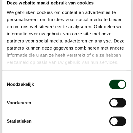
Deze website maakt gebruik van cookies
Inloggen
We gebruiken cookies om content en advertenties te
personaliseren, om functies voor social media te bieden
Wachtwoord vergeten?
en om ons websiteverkeer te analyseren. Ook delen we
informatie over uw gebruik van onze site met onze
partners voor social media, adverteren en analyse. Deze
Nog geen account?
Registreren
partners kunnen deze gegevens combineren met andere
informatie die u aan ze heeft verstrekt of die ze hebben
verzameld op basis van uw gebruik van hun services.
Deze site is beveiligd door reCAPTCHA en het
Privacybeleid
en de
Servicevoorwaarden
van Google zijn van toepassing.
Toestemmingsselectie
Noodzakelijk
Voorkeuren
Statistieken