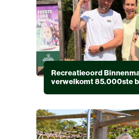
Recreatieoord Binnenm
verwelkomt 85.000ste be
Recreatie