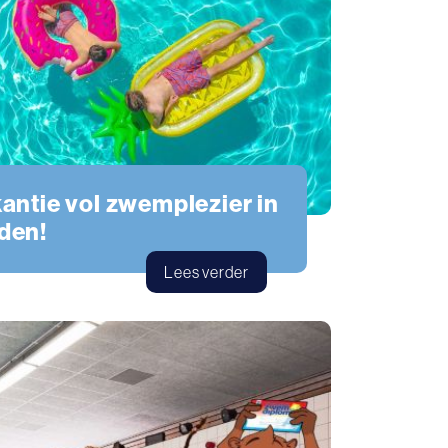
ntie vol zwemplezier in
den!
Lees verder