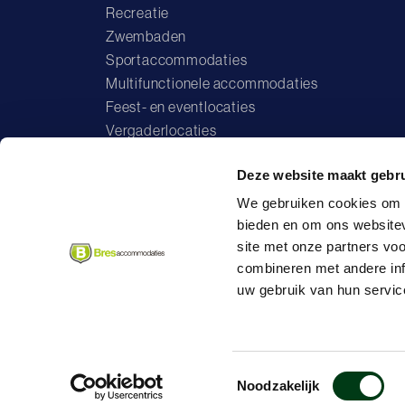
Recreatie
Zwembaden
Sportaccommodaties
Multifunctionele accommodaties
Feest- en eventlocaties
Vergaderlocaties
Deze website maakt gebru
We gebruiken cookies om c
Vo
bieden en om ons websitev
site met onze partners vo
combineren met andere inf
uw gebruik van hun servic
Algemene voorwaarden
Privac
Toestemmingsselectie
Noodzakelijk