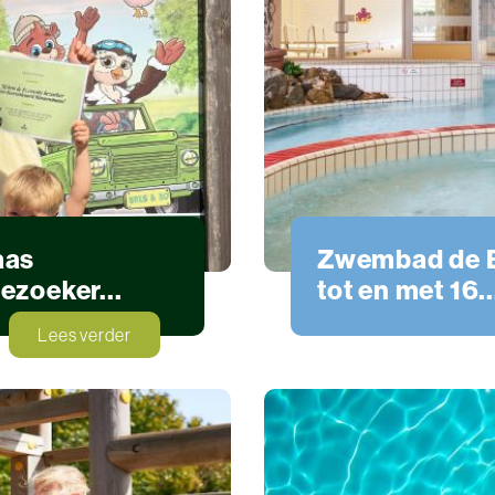
aas
Zwembad de B
zoeker...
tot en met 16..
Zwemmen
Lees verder