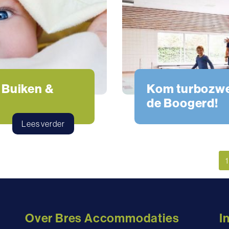
 Buiken &
Kom turbozw
de Boogerd!
Zwemmen
Lees verder
1
Over Bres Accommodaties
I