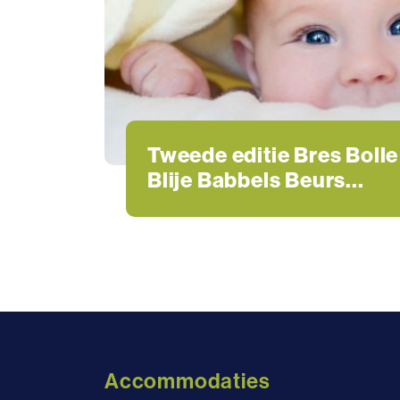
Tweede editie Bres Bolle
Blije Babbels Beurs...
Algemeen
Accommodaties