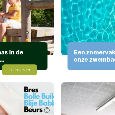
as in de
Een zomervaka
..
onze zwemba
Zwemmen
Lees verder