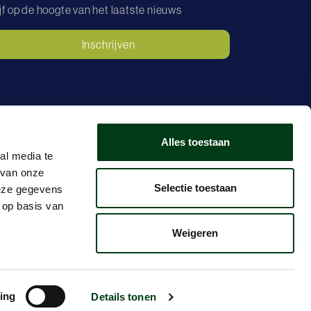
ijf op de hoogte van het laatste nieuws
Inschrijven
Alles toestaan
al media te
 van onze
Selectie toestaan
deze gegevens
 op basis van
FAQ
Weigeren
ing
Details tonen