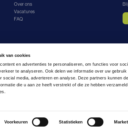
Over ons
Bl
Vacatures
FAQ
ik van cookies
ontent en advertenties te personaliseren, om functies voor soci
lg ons op
erkeer te analyseren. Ook delen we informatie over uw gebruik
or social media, adverteren en analyse. Deze partners kunnen 
ormatie die u aan ze heeft verstrekt of die ze hebben verzameld
es.
yverklaring
Huisregels
Voorkeuren
Statistieken
Market
© 2026 Bres Accommodaties, Powered by
Dataduiker