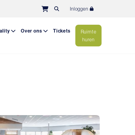
Inloggen
ality
Over ons
Tickets
Ruimte
huren