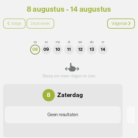
8 augustus - 14 augustus
Vorige
Deze week
Volgende
za
zo
ma
di
wo
do
vr
08
09
10
11
12
13
14
Sleep om meer dagen te zien
8
Zaterdag
Geen resultaten