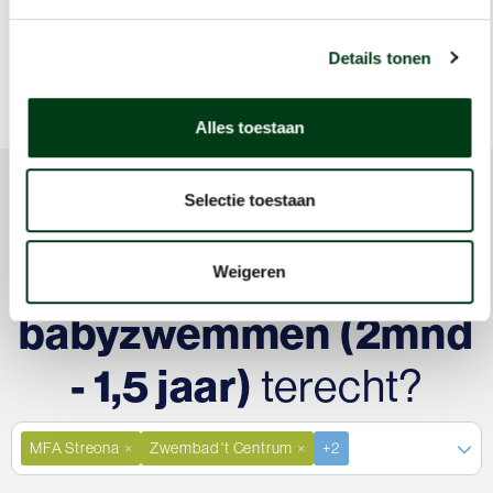
Reserveer nu
Details tonen
Alles toestaan
Selectie toestaan
Wanneer kan ik voor
Weigeren
babyzwemmen (2mnd
- 1,5 jaar)
terecht?
MFA Streona
Zwembad 't Centrum
+2
×
×