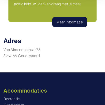
nodig hebt, wij denken graag met je mee!
Meer informatie
Adres
Van Almondestraat 78
3267 AV Goudswaard
Accommodaties
Recreatie
Zwembaden