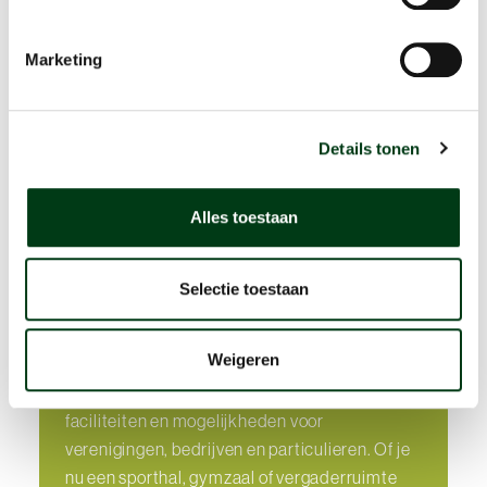
Marketing
Details tonen
Alles toestaan
Sportruimte huren in de
Hoeksche Waard
Selectie toestaan
Bres Accommodaties beheert diverse
sportlocaties die geschikt zijn voor zowel
Weigeren
recreatief als professioneel gebruik. Onze
accommodaties bieden een breed scala aan
faciliteiten en mogelijkheden voor
verenigingen, bedrijven en particulieren. Of je
nu een sporthal, gymzaal of vergaderruimte