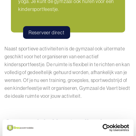
yoga. Je kunt de gymzaal ook huren voor een
kindersportfeestje.
Reserveer direct
Naast sportieve activiteiten is de gymzaal ook uitermate
geschikt voor het organiseren van een actief
kindersportfeestje. De ruimte is flexibel in te richten en kan
volledig of gedeeltelijk gehuurd worden, afhankelijk van je
wensen. Of je nu een training, groepsles, sportwedstrijd of
een kinderfeestje wilt organiseren, Gymzaal de Vaert biedt
de ideale ruimte voor jouw activiteit.
Gymzaal de Vaert online huren
Via de
online verhuurmodule
kun je de gehele gymzaal