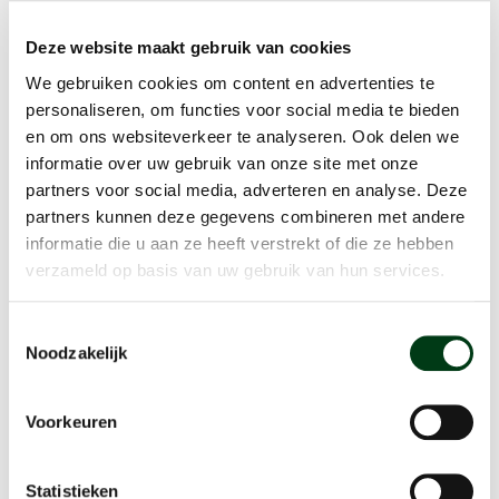
online reserveren. De minimale huurtijd is 1 uur. Houd er
Deze website maakt gebruik van cookies
rekening mee dat deze tijd inclusief het eventuele op- en
afbouw is. Huur je als vereniging op contractbasis? Gebruik
We gebruiken cookies om content en advertenties te
dan ‘Mijn verhuur’ om extra huurmomenten toe te voegen.
personaliseren, om functies voor social media te bieden
Na inloggen open je het betreffende contract en kies je voor
en om ons websiteverkeer te analyseren. Ook delen we
informatie over uw gebruik van onze site met onze
de optie ‘+ Boeking toevoegen’.
partners voor social media, adverteren en analyse. Deze
Wil je een wedstrijd organiseren of heb je speciale wensen?
partners kunnen deze gegevens combineren met andere
Neem dan contact met ons op
informatie die u aan ze heeft verstrekt of die ze hebben
via
verhuur@bresaccommodaties.nl
. Dit geldt ook voor
verzameld op basis van uw gebruik van hun services.
aanvullende mogelijkheden zoals catering. Ons
hospitalityteam helpt graag met een arrangement op maat.
Toestemmingsselectie
Noodzakelijk
Reserveer direct
Voorkeuren
Statistieken