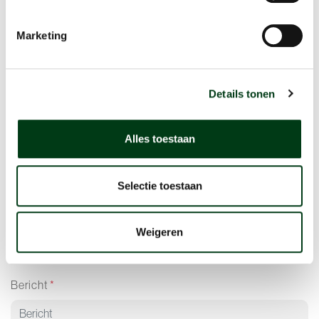
Telefoonnummer
*
Marketing
Aantal kinderen
*
Details tonen
Aantal begeleiders
*
Alles toestaan
Selectie toestaan
Gewenste datum
*
Weigeren
Optioneel: invullen indien datum al bekend is
Bericht
*