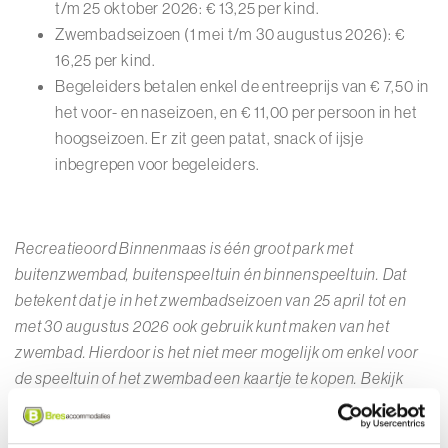
t/m 25 oktober 2026: € 13,25 per kind.
Zwembadseizoen (1 mei t/m 30 augustus 2026): €
16,25 per kind.
Begeleiders betalen enkel de entreeprijs van € 7,50 in
het voor- en naseizoen, en € 11,00 per persoon in het
hoogseizoen. Er zit geen patat, snack of ijsje
inbegrepen voor begeleiders.
Recreatieoord Binnenmaas is één groot park met
buitenzwembad, buitenspeeltuin én binnenspeeltuin. Dat
betekent dat je in het zwembadseizoen van 25 april tot en
met 30 augustus 2026 ook gebruik kunt maken van het
zwembad. Hierdoor is het niet meer mogelijk om enkel voor
de speeltuin of het zwembad een kaartje te kopen. Bekijk
hier
onze openingstijden om te zien wanneer het zwembad
open is.