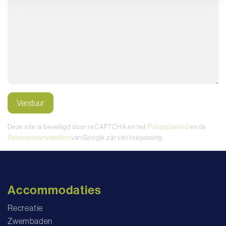
Important
Verstuur
Deze site is beveiligd door reCAPTCHA en het
Privacybeleid
en de
Servicevoorwaarden
van Google zijn van toepassing.
Accommodaties
Recreatie
Zwembaden