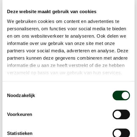
Deze website maakt gebruik van cookies
Vul het aanvraagformulier in en ontvang zo snel mogelijk
We gebruiken cookies om content en advertenties te
een offerte van ons.
Hou ook je spam in de gaten!
personaliseren, om functies voor social media te bieden
en om ons websiteverkeer te analyseren. Ook delen we
informatie over uw gebruik van onze site met onze
partners voor social media, adverteren en analyse. Deze
Naam ouder/ verzorger
*
partners kunnen deze gegevens combineren met andere
informatie die u aan ze heeft verstrekt of die ze hebben
verzameld op basis van uw gebruik van hun services.
Naam jarige
*
Toestemmingsselectie
Noodzakelijk
E-mailadres
*
Voorkeuren
Statistieken